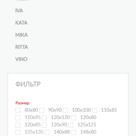
IVA
KATA
MIKA
RITTA
VINO
ФИЛЬТР
Размер
80х80
90х90
100х100
110х85
110х95
120х120
120х80
120х85
120х90
125х125
135х135
140х88
148х80