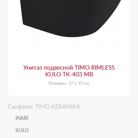
Унитаз подвесной TIMO RIMLESS
KULO ТК-403 MB
Размеры: 37 х 49 см
Санфаянс TIMO KERAMIKA
INARI
KULO