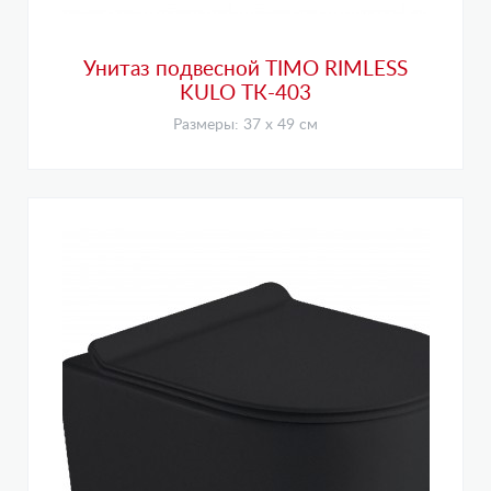
Унитаз подвесной TIMO RIMLESS
KULO ТК-403
Размеры: 37 х 49 см