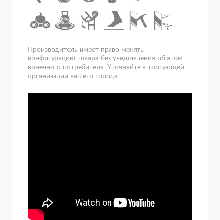
Цвет полотна двери
прозрачное
Расположение
угловое
Вход
спереди
Гарантия
1 год
Производитель имеет право менять
конфигурацию товара без уведомления об этом
конечного потребителя. Уточняйте в торгующей
организации вашего города.