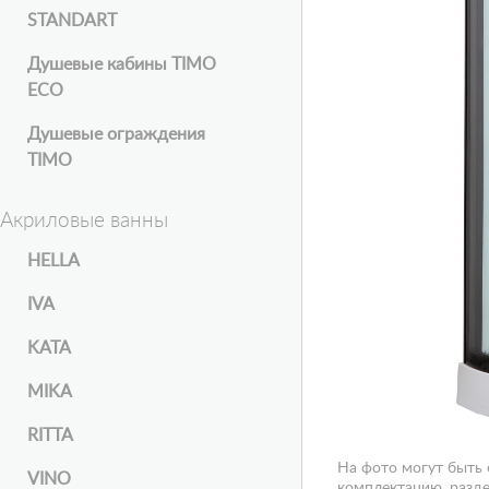
STANDART
Душевые кабины TIMO
ECO
Душевые ограждения
TIMO
Акриловые ванны
HELLA
IVA
KATA
MIKA
RITTA
На фото могут быть
VINO
комплектацию, разде