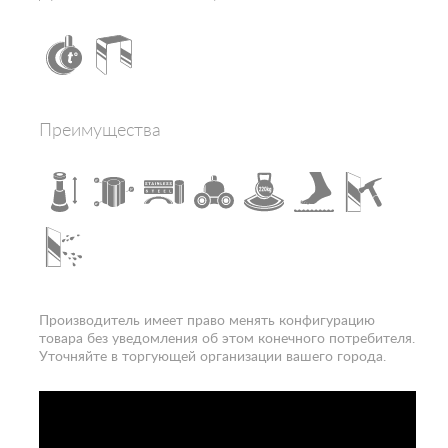
Электропитание, В
220-240
Конструкция дверей
раздвижная
Наличие крыши
да
Ориентация
правая
Расположение
пристенно-боковое
Преимущества
Вход
спереди
Гарантия
1 год
Производитель имеет право менять конфигурацию
товара без уведомления об этом конечного потребителя.
Уточняйте в торгующей организации вашего города.