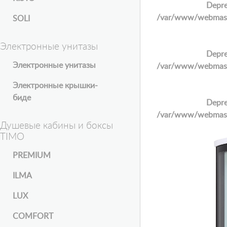
Depre
/var/www/webmaster
SOLI
Электронные унитазы
Depre
Электронные унитазы
/var/www/webmaster
Электронные крышки-
биде
Depre
/var/www/webmaster
Душевые кабины и боксы
TIMO
PREMIUM
ILMA
LUX
COMFORT