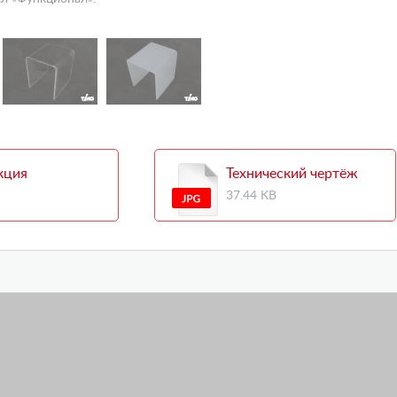
кция
Технический чертёж
37.44 KB